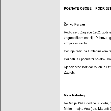
POZNATE OSOBE – PODRIJE
Željko Pervan
Rodio se u Zagrebu 1962. godine
zagrebačkom naselju Dubrava, gdj
strojarsku školu.
Počinje raditi na Omladinskom r
Poznati je i popularni hrvatski k
Njegov otac Božidar rođen je i ži
Zagreb.
Mate Raboteg
Rođen je 1948. godine u Splitu, o
Mirko i majka Ana (rođ. Marunčić) 