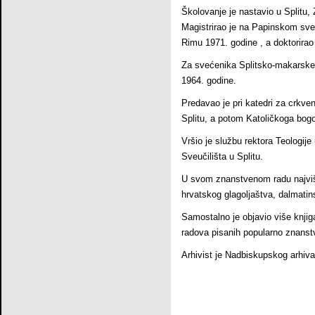
Školovanje je nastavio u Splitu, 
Magistrirao je na Papinskom sveu
Rimu 1971. godine , a doktorirao
Za svećenika Splitsko-makarske 
1964. godine.
Predavao je pri katedri za crkvenu
Splitu, a potom Katoličkoga bogos
Vršio je službu rektora Teologije
Sveučilišta u Splitu.
U svom znanstvenom radu najviše
hrvatskog glagoljaštva, dalmatin
Samostalno je objavio više knjig
radova pisanih popularno znan
Arhivist je Nadbiskupskog arhiva