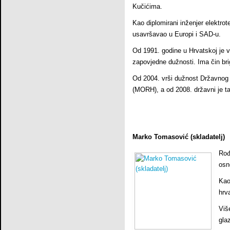
Kučićima.
Kao diplomirani inženjer elektrot
usavršavao u Europi i SAD-u.
Od 1991. godine u Hrvatskoj je v
zapovjedne dužnosti. Ima čin briga
Od 2004. vrši dužnost Državnog 
(MORH), a od 2008. državni je 
Marko Tomasović (skladatelj)
Rođ
osn
Kao
hrv
Viš
gla