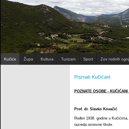
Kučiće
Župa
Kultura
Turizam
Sport
Zov rodnih ognj
Poznati Kučićani
POZNATE OSOBE - KUČIĆANI ( ro
Prof. dr. Slavko Kovačić
Rođen 1938. godine u Kučićima, g
razreda osnovne škole.