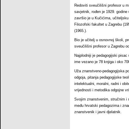
Redoviti sveučilišni profesor u m
savjetnik, rođen je 1929. godine
završio je u Kučićima, učiteljsku
Filozofski fakultet u Zagrebu (195
(1965.).
Bio je učitelj u osnovnoj školi, pr
sveučilišni profesor u Zagrebu o
Najplodniji je pedagogijski pisac
ime vezano je 78 knjiga i oko 70
Uža znanstveno-pedagogijska pod
odgoja, pitanja pedagogijske teol
intelektualni, moralni, radni i obi
vrijednosti i metodika odgojne vri
Svojim znanstvenim, stručnim i 
među hrvatski pedagozima i znans
znanstvenik i javni djelatnik.