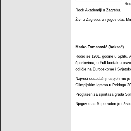
Red
Rock Akademiji u Zagrebu.
Živi u Zagrebu, a njegov otac M
Marko Tomasović (boksač)
Rodio se 1981. godine u Splitu. 
športovima, u Full kontaktu osvoj
odličje na Europskome i Svjets
Najveći dosadašnji uspjeh mu je
Olimpijskim igrama u Pekingu 2
Proglašen za sportaša grada Spl
Njegov otac Stipe rođen je i živi