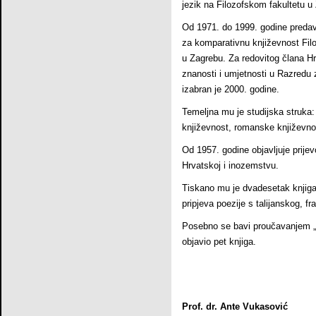
jezik na Filozofskom fakultetu u
Od 1971. do 1999. godine preda
za komparativnu književnost Filo
u Zagrebu. Za redovitog člana H
znanosti i umjetnosti u Razredu 
izabran je 2000. godine.
Temeljna mu je studijska struka
književnost, romanske književnos
Od 1957. godine objavljuje prijev
Hrvatskoj i inozemstvu.
Tiskano mu je dvadesetak knjiga
pripjeva poezije s talijanskog, f
Posebno se bavi proučavanjem „O
objavio pet knjiga.
Prof. dr. Ante Vukasović