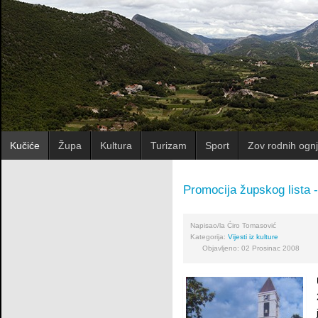
Kučiće
Župa
Kultura
Turizam
Sport
Zov rodnih ognj
Promocija župskog lista -
Napisao/la
Ćiro Tomasović
Kategorija:
Vijesti iz kulture
Objavljeno: 02 Prosinac 2008