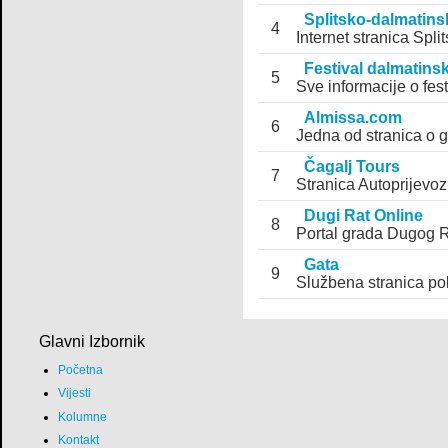
Splitsko-dalmatins
4
Internet stranica Spl
Festival dalmatins
5
Sve informacije o fes
Almissa.com
6
Jedna od stranica o 
Čagalj Tours
7
Stranica Autoprijevoz
Dugi Rat Online
8
Portal grada Dugog 
Gata
9
Službena stranica pol
Glavni Izbornik
Početna
Vijesti
Kolumne
Kontakt