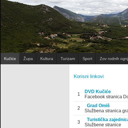
Kučiće
Župa
Kultura
Turizam
Sport
Zov rodnih ognj
Korisni linkovi
DVD Kučiće
1
Facebook stranica D
Grad Omiš
2
Službena stranica g
Turistička zajedni
3
Službene stranice