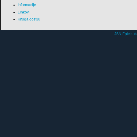
Informacije
Linkovi
Knjiga gostiju
JSN Epic is 