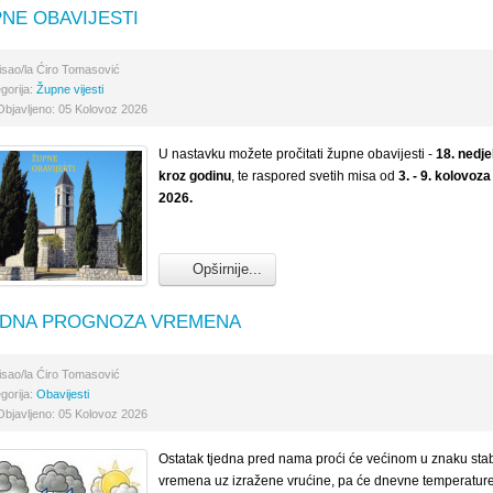
NE OBAVIJESTI
isao/la
Ćiro Tomasović
gorija:
Župne vijesti
Objavljeno: 05 Kolovoz 2026
U nastavku možete pročitati župne obavijesti -
18
. nedje
kroz godinu
, te raspored svetih misa od
3. - 9. kolovoza
2026.
Opširnije...
EDNA PROGNOZA VREMENA
isao/la
Ćiro Tomasović
gorija:
Obavijesti
Objavljeno: 05 Kolovoz 2026
Ostatak tjedna pred nama proći će većinom u znaku sta
vremena uz izražene vrućine, pa će dnevne temperatur