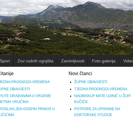
Sport
Zov rodnih ognjišta
Zanimljivosti
Foto galerija
Vide
itanije
Novi članci
JEDNA PROGNOZA VREMENA
ŽUPNE OBAVIJESTI
UPNE OBAVIJESTI
TJEDNA PROGNOZA VREMENA
PUTE GRAĐANIMA U VRIJEME
NADBISKUP MATE UZINIĆ U ŽUPI
JETNIH VRUĆINA
KUČIĆE
ROSLAVLJEN GOSPIN PRINOS U
POTPORE ZA UPISNINE NA
UČIĆIMA
DOKTORSKE STUDIJE