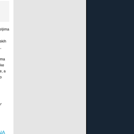
eljima
skih
,
ima
ike
e, a
o
r
NA