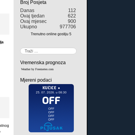
Broj Posjeta
Danas
112
Ovaj tjedan
622
Ovaj mjesec
900
Ukupno
977706
Trenutno online gostiju
5
lja
Traži...
Vremenska prognoza
Weather by Freemeteo.com
Mjereni podaci
bilnog
e