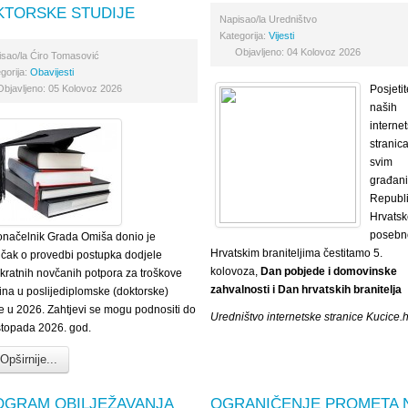
KTORSKE STUDIJE
Napisao/la
Uredništvo
Kategorija:
Vijesti
Objavljeno: 04 Kolovoz 2026
isao/la
Ćiro Tomasović
gorija:
Obavijesti
Objavljeno: 05 Kolovoz 2026
Posjetit
naših
internet
stranica
svim
građan
Republ
Hrvatsk
posebn
načelnik Grada Omiša donio je
Hrvatskim braniteljima čestitamo 5.
učak o provedbi postupka dodjele
kolovoza,
Dan pobjede i domovinske
kratnih novčanih potpora za troškove
zahvalnosti i Dan hrvatskih branitelja
ina u poslijediplomske (doktorske)
je u 2026. Zahtjevi se mogu podnositi do
Uredništvo internetske stranice Kucice.h
istopada 2026. god.
Opširnije...
OGRAM OBILJEŽAVANJA
OGRANIČENJE PROMETA 