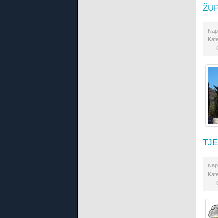
ŽUP
Nap
Kate
TJ
Nap
Kate