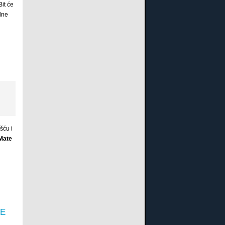
it će
dne
šću i
Mate
DE