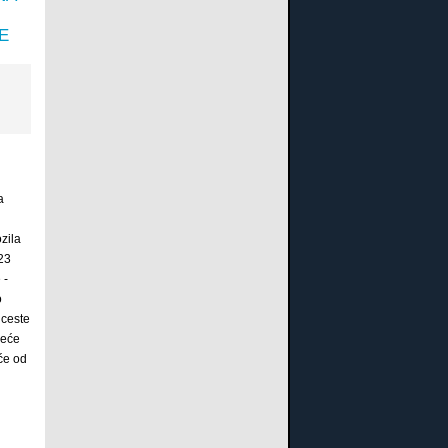
E
a
zila
23
 -
o
 ceste
veće
će od