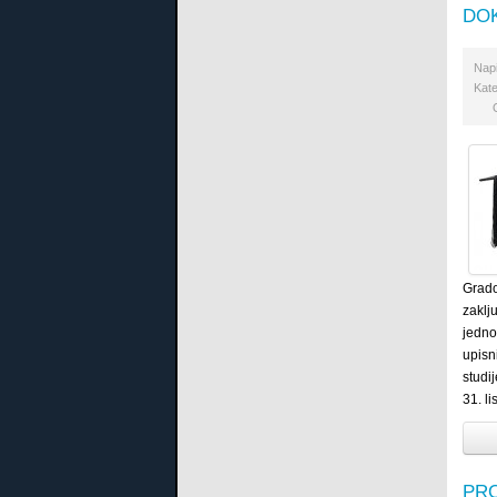
DO
Nap
Kate
Grado
zaklj
jedno
upisn
studi
31. l
PR