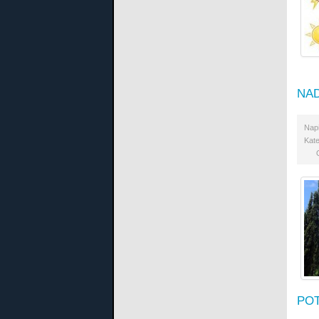
NAD
Nap
Kate
POT