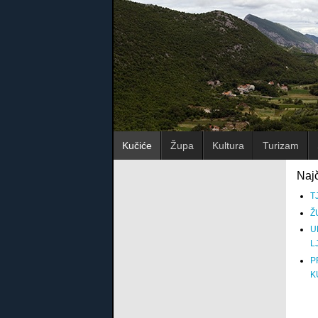
Kučiće
Župa
Kultura
Turizam
Najč
T
Ž
U
L
P
K