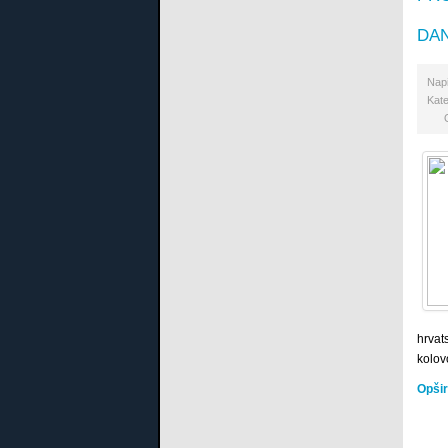
DAN
Nap
Kate
hrvats
kolov
Opšir