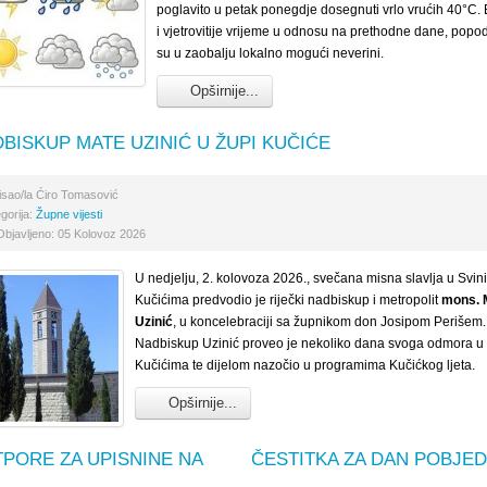
poglavito u petak ponegdje dosegnuti vrlo vrućih 40°C. B
i vjetrovitije vrijeme u odnosu na prethodne dane, popo
su u zaobalju lokalno mogući neverini.
Opširnije...
BISKUP MATE UZINIĆ U ŽUPI KUČIĆE
isao/la
Ćiro Tomasović
gorija:
Župne vijesti
Objavljeno: 05 Kolovoz 2026
U nedjelju, 2. kolovoza 2026., svečana misna slavlja u Svini
Kučićima predvodio je riječki nadbiskup i metropolit
mons. 
Uzinić
, u koncelebraciji sa župnikom don Josipom Perišem.
Nadbiskup Uzinić proveo je nekoliko dana svoga odmora u
Kučićima te dijelom nazočio u programima Kučićkog ljeta.
Opširnije...
PORE ZA UPISNINE NA
ČESTITKA ZA DAN POBJE