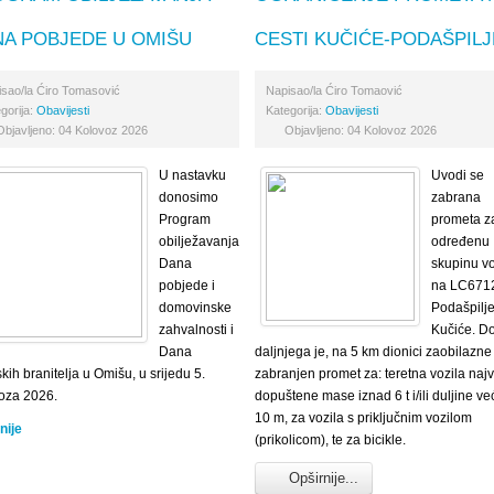
A POBJEDE U OMIŠU
CESTI KUČIĆE-PODAŠPILJ
isao/la
Ćiro Tomasović
Napisao/la
Ćiro Tomaović
gorija:
Obavijesti
Kategorija:
Obavijesti
Objavljeno: 04 Kolovoz 2026
Objavljeno: 04 Kolovoz 2026
U nastavku
Uvodi se
donosimo
zabrana
Program
prometa z
obilježavanja
određenu
Dana
skupinu vo
pobjede i
na LC671
domovinske
Podašpilje
zahvalnosti i
Kučiće. D
Dana
daljnjega je, na 5 km dionici zaobilazne
kih branitelja u Omišu, u srijedu 5.
zabranjen promet za: teretna vozila naj
oza 2026.
dopuštene mase iznad 6 t i/ili duljine ve
10 m, za vozila s priključnim vozilom
nije
(prikolicom), te za bicikle.
Opširnije...