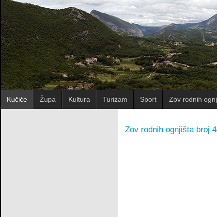
Kučiće
Župa
Kultura
Turizam
Sport
Zov rodnih ognj
Zov rodnih ognjišta broj 4