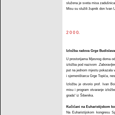
služena je sveta misa zadušnica
Misu su služili župnik don Ivan 
2 0 0 0.
Izložba radova Grge Budislav
U prostorijama Mjesnog doma od 2
izložba pod nazivom
Zaboravlje
put na jednom mjestu pokazala v
i sjemeništarca Grge Topića, nes
Izložbu je otvorio prof. Ivan B
misu i program otvaranje izložb
grada“ iz Šibenika.
Kučićani na Euharistijskom k
Na Euharistijskom kongresu S