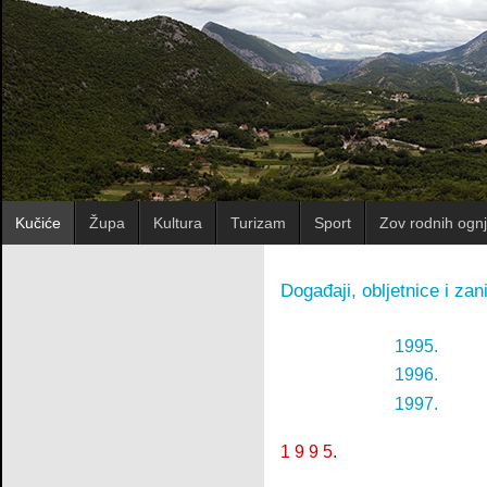
Kučiće
Župa
Kultura
Turizam
Sport
Zov rodnih ognj
Događaji, obljetnice i zan
1995.
1996.
1997.
1 9 9 5.