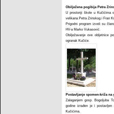
Obilježena pogibija Petra Zri
U prostoriji škole u Kučićima 
velikana Petra Zrinskog i Fran K
Prigodni program izveli su čla
HV-a Marko Vukasović.
Obilježavanje ove obljetnice p
ogranak Kučiće.
Postavljanje spomen-križa na 
Zalaganjem gosp. Bogoljuba T
godine izrađen je i postavlje
Kučićima.