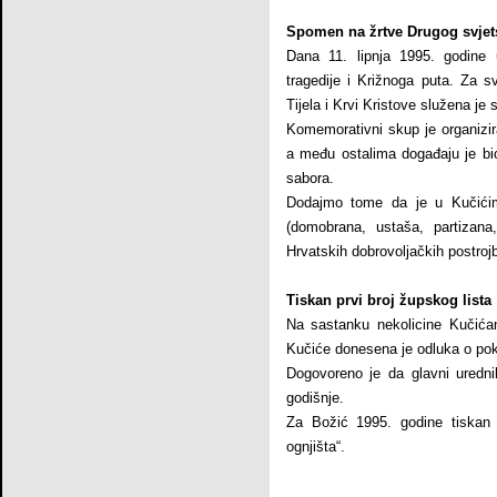
Spomen na žrtve Drugog svjets
Dana 11. lipnja 1995. godine 
tragedije i Križnoga puta. Za s
Tijela i Krvi Kristove služena j
Komemorativni skup je organizir
a među ostalima događaju je bi
sabora.
Dodajmo tome da je u Kučićim
(domobrana, ustaša, partizana,
Hrvatskih dobrovoljačkih postroj
Tiskan prvi broj župskog lista
Na sastanku nekolicine Kučić
Kučiće donesena je odluka o pok
Dogovoreno je da glavni uredni
godišnje.
Za Božić 1995. godine tiskan 
ognjišta“.