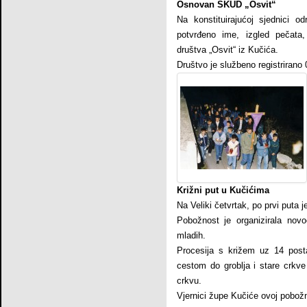
Osnovan ŠKUD „Osvit“
Na konstituirajućoj sjednici o
potvrđeno ime, izgled pečata,
društva „Osvit“ iz Kučića.
Društvo je službeno registrirano 
Križni put u Kučićima
Na Veliki četvrtak, po prvi puta
Pobožnost je organizirala nov
mladih.
Procesija s križem uz 14 post
cestom do groblja i stare crkv
crkvu.
Vjernici župe Kučiće ovoj pobožn