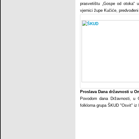
prasvetištu „Gospe od otoka“ u 
vjernici župe Kučiće, predvođen
Proslava Dana državnosti u O
Povodom dana Državnosti, u O
folklorna grupa ŠKUD "Osvit" iz