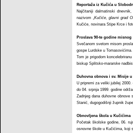
Reportaža iz Kučića u Slobodn
Najčitaniji dalmatinski dnevni
nazivom „
Kučiće, glavni grad O
Kučiće, novinara Stipe Krce i fot
Proslava 90-te godine misnog 
Svečanom svetom misom proslavl
gospe Lurdske u Tomasovićima.
Tom je prigodom koncelebriranu 
biskup Splitsko-mararske nadbis
Duhovna obnova i sv. Misije u
U pripremi za veliki jubilej 2000
do 04. srpnja 1999. godine održa
Zadnjeg dana duhovne obnove s
Stanić, dugogodišnji župnik žup
Obnovljena škola u Kučićima
Početak školske godine, 06. ruj
osnovne škole u Kučićima, koji s