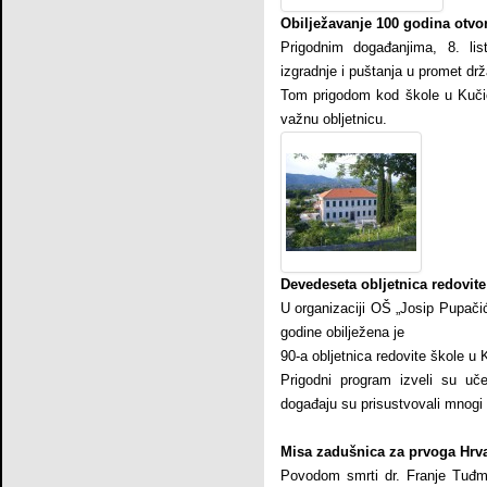
Obilježavanje 100 godina otvo
Prigodnim događanjima, 8. lis
izgradnje i puštanja u promet d
Tom prigodom kod škole u Kučić
važnu obljetnicu.
Devedeseta obljetnica redovit
U organizaciji OŠ „Josip Pupači
godine obilježena je
90-a obljetnica redovite škole u 
Prigodni program izveli su u
događaju su prisustvovali mnogi 
Misa zadušnica za prvoga Hrv
Povodom smrti dr. Franje Tuđma