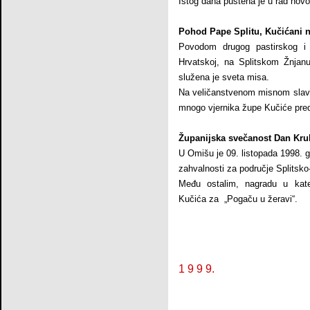
Istog dana puštena je u rad nov
Pohod Pape Splitu, Kučićani n
Povodom drugog pastirskog i 
Hrvatskoj, na Splitskom Žnjanu
služena je sveta misa.
Na veličanstvenom misnom slavlj
mnogo vjernika župe Kučiće pr
Županijska svečanost Dan Kr
U Omišu je 09. listopada 1998. 
zahvalnosti za područje Splitsko
Među ostalim, nagradu u kateg
Kučića za „Pogaču u žeravi“.
1 9 9 9.