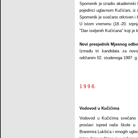
Spomenik je izradio akademski k
pojedinci uglavnom Kučićani, iz 
Spomenik je svečano otkriven i b
U istom vremenu (18.-20. srpnj
"Dan iseljenih Kučićana" koji je
Novi presjednik Mjesnog odbo
Između tri kandidata za nov
održanim 02. studenoga 1997. g. 
1 9 9 8.
Vodovod u Kučićima
Vodovod u Kučićima svečano p
proslavi ispred naše škole u 
Branimira Lukšića i mnogih ugledn