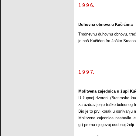
1 9 9 6.
Duhovna obnova u Kučićima
Trodnevnu duhovnu obnovu, treću
je naš Kučićan fra Joško Srdano
1 9 9 7.
Molitvena zajednica u župi Ku
U župnoj dvorani (Bratimska kuć
za ozdravljenje teško bolesnog 
Bio je to prvi korak u osnivanju 
Molitvena zajednica nastavila j
g.) prema njegovoj osobnoj želji.