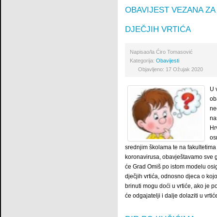
OBAVIJEST VEZANA ZA
DJEČJIH VRTIĆA
Napisao/la
Ćiro Tomasović
Kategorija:
Obavijesti
Objavljeno: 17 Ožujak 2020
U 
ob
ne
na
Hr
os
srednjim školama te na fakultetima
koronavirusa, obavještavamo sve 
će Grad Omiš po istom modelu osig
dječjih vrtića, odnosno djeca o koj
brinuti mogu doći u vrtiće, ako je p
će odgajatelji i dalje dolaziti u vrtić