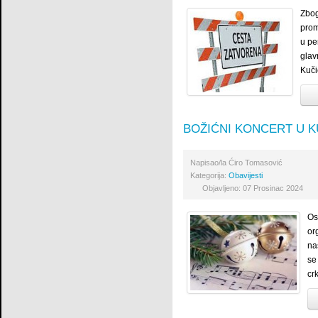
Zbog
prom
u pe
glav
Kuči
BOŽIĆNI KONCERT U K
Napisao/la
Ćiro Tomasović
Kategorija:
Obavijesti
Objavljeno: 07 Prosinac 2024
Os
or
na
se
cr