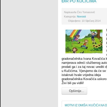
ĐIR PO KUČIĆIMA
Napisao/la
Ćiro Tomasović
Kategorija:
Novosti
Objavljeno: 10 Siječanj 2014
gradonačelnika Ivana Kovačića 
namjerava odreći službenog auto
prodati ga i za taj novac urediti dj
u Kučićima. Vjerujemo da će se
istaknuti hvale vrijedna ideja
gradonačelnika Kovačića uskoro i
Živi bili pa vidili!
Opširnije...
MOTIVI IZ OMIŠA I KUČIĆA NA