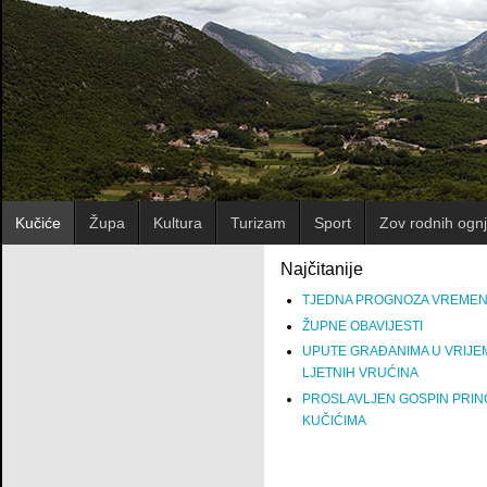
Kučiće
Župa
Kultura
Turizam
Sport
Zov rodnih ognj
Najčitanije
TJEDNA PROGNOZA VREME
ŽUPNE OBAVIJESTI
UPUTE GRAĐANIMA U VRIJE
LJETNIH VRUĆINA
PROSLAVLJEN GOSPIN PRIN
KUČIĆIMA