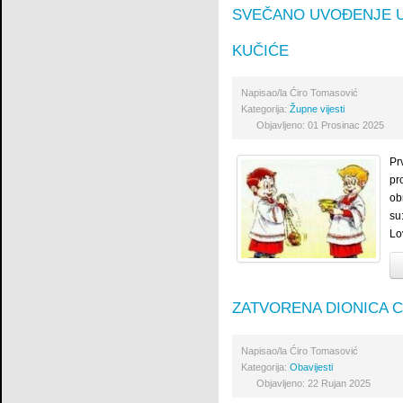
SVEČANO UVOĐENJE U 
KUČIĆE
Napisao/la
Ćiro Tomasović
Kategorija:
Župne vijesti
Objavljeno: 01 Prosinac 2025
Pr
pr
ob
su
Lo
ZATVORENA DIONICA C
Napisao/la
Ćiro Tomasović
Kategorija:
Obavijesti
Objavljeno: 22 Rujan 2025