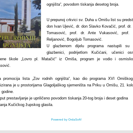
ognjišta“, povodom tiskanja desetog broja.
U prepunoj crkvici sv. Duha u Omišu list su predsta
don Ivan Ujević, dr. don Slavko Kovačić, prof. dr.
Tomasović, prof. dr. Ante Vukasović, prof. 
Reljanović, Bogoljub Tomasović.
U glazbenom dijelu programa nastupili su 
glazbenici, podrijetlom Kučićani, učenici os
bene škole „Lovro pl. Matačić“ iz Omiša, program je vodio i osmislio 
sović.
a promocija lista „Zov rodnih ognjišta“, kao dio programa XVI Omiškog 
izirana je u prostorijama Glagoljaškog sjemeništa na Priku u Omišu, 21. ko
 godine.
put prestavljanje je upriličeno povodom tiskanja 20-tog broja i deset godina
anja Kučićkog župskog glasila.
Powered by OrdaSoft!