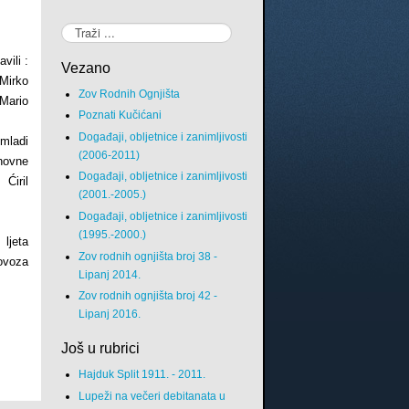
Traži...
vili :
Vezano
 Mirko
Zov Rodnih Ognjišta
Mario
Poznati Kučićani
Događaji, obljetnice i zanimljivosti
mladi
(2006-2011)
novne
Događaji, obljetnice i zanimljivosti
Ćiril
(2001.-2005.)
Događaji, obljetnice i zanimljivosti
(1995.-2000.)
ljeta
Zov rodnih ognjišta broj 38 -
lovoza
Lipanj 2014.
Zov rodnih ognjišta broj 42 -
Lipanj 2016.
Još u rubrici
Hajduk Split 1911. - 2011.
Lupeži na večeri debitanata u