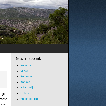
o
Glavni Izbornik
Početna
Vijesti
Kolumne
Kontakt
Informacije
Linkovi
 ljeto
Knjiga gostiju
držana
odnih