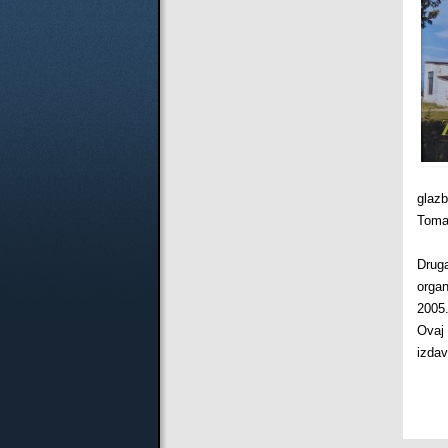
glaz
Toma
Drug
organ
2005.
Ovaj 
izdav