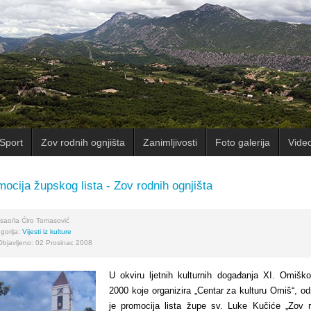
Sport
Zov rodnih ognjišta
Zanimljivosti
Foto galerija
Vide
ocija župskog lista - Zov rodnih ognjišta
sao/la
Ćiro Tomasović
gorija:
Vijesti iz kulture
Objavljeno: 02 Prosinac 2008
U okviru ljetnih kulturnih događanja XI. Omiško
2000 koje organizira „Centar za kulturu Omiš“, o
je promocija lista župe sv. Luke Kučiće „Zov r