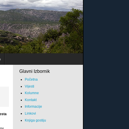
o
Glavni Izbornik
Početna
Vijesti
Kolumne
Kontakt
Informacije
Linkovi
esta
Knjiga gostiju
lov