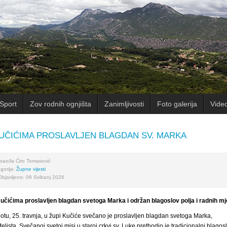
Sport
Zov rodnih ognjišta
Zanimljivosti
Foto galerija
Vide
UČIĆIMA PROSLAVLJEN BLAGDAN SV. MARKA
sao/la
Ćiro Tomasović
gorija:
Župne vijesti
Objavljeno: 06 Svibanj 2026
učićima proslavljen blagdan svetoga Marka i održan blagoslov polja i radnih mj
otu, 25. travnja, u župi Kučiće svečano je proslavljen blagdan svetoga Marka,
elista. Svečanoj svetoj misi u staroj crkvi sv. Luke prethodio je tradicionalni blagos