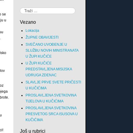
Traži...
o se
ju u
Vezano
Lokacija
su
ŽUPNE OBAVIJESTI
.
SVEČANO UVOĐENJE U
SLUŽBU NOVIH MINISTRANATA
dsko
U ŽUPI KUČIĆE
U ŽUPI KUČIĆE
PREDSTAVLJENA MISIJSKA
lov
UDRUGA ZDENAC
SLAVLJE PRVE SVETE PRIČESTI
roz
U KUČIĆIMA
ojega
PROSLAVLJENA SVETKOVINA
brote.
TIJELOVA U KUČIĆIMA
PROSLAVLJENA SVETKOVINA
PRESVETOG SRCA ISUSOVA U
 u
KUČIĆIMA
ci!
Još u rubrici