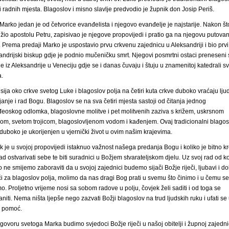
 i radnih mjesta. Blagoslov i misno slavlje predvodio je župnik don Josip Periš.
 Marko jedan je od četvorice evanđelista i njegovo evanđelje je najstarije. Nakon št
užio apostolu Petru, zapisivao je njegove propovijedi i pratio ga na njegovu putovan
 Prema predaji Marko je uspostavio prvu crkvenu zajednicu u Aleksandriji i bio prvi
andrijski biskup gdje je podnio mučeničku smrt. Njegovi posmrtni ostaci preneseni 
je iz Aleksandrije u Veneciju gdje se i danas čuvaju i štuju u znamenitoj katedrali sv
.
sija oko crkve svetog Luke i blagoslov polja na četiri kuta crkve duboko vraćaju lju
janje i rad Bogu. Blagoslov se na sva četiri mjesta sastoji od čitanja jednog
eoskog odlomka, blagoslovne molitve i pet molitvenih zaziva s križem, uskrsnom
ćom, svetom trojicom, blagoslovljenom vodom i kađenjem. Ovaj tradicionalni blagos
 duboko je ukorijenjen u vjernički život u ovim našim krajevima.
k je u svojoj propovijedi istaknuo važnost našega predanja Bogu i koliko je bitno k
rad ostvarivati sebe te biti suradnici u Božjem stvarateljskom djelu. Uz svoj rad od k
o ne smijemo zaboraviti da u svojoj zajednici budemo sijači Božje riječi, ljubavi i do
i za blagoslov polja, molimo da nas dragi Bog prati u svemu što činimo i u čemu se
mo. Proljetno vrijeme nosi sa sobom radove u polju, čovjek želi saditi i od toga se
aniti. Nema ništa ljepše nego zazvati Božji blagoslov na trud ljudskih ruku i ufati se
 pomoć.
govoru svetoga Marka budimo svjedoci Božje riječi u našoj obitelji i župnoj zajedni