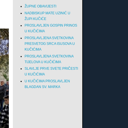
ŽUPNE OBAVIJESTI
NADBISKUP MATE UZINIĆ U
ŽUPI KUČIĆE
PROSLAVLJEN GOSPIN PRINOS
U KUČIĆIMA
PROSLAVLJENA SVETKOVINA
PRESVETOG SRCA ISUSOVA U
KUČIĆIMA
PROSLAVLJENA SVETKOVINA
TIJELOVA U KUČIĆIMA
SLAVLJE PRVE SVETE PRIČESTI
U KUČIĆIMA
U KUČIĆIMA PROSLAVLJEN
BLAGDAN SV. MARKA