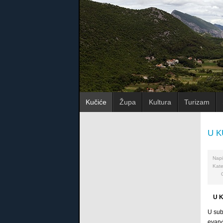
Kučiće
Župa
Kultura
Turizam
U K
Napi
Kate
U K
U sub
evanđ