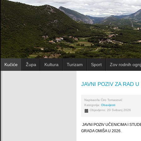
Kučiće
Župa
Kultura
Turizam
Sport
Zov rodnih ognj
JAVNI POZIV ZA RAD 
Napisao/la
Ćiro Tomasović
Kategorija:
Obavijesti
Objavljeno: 20 Svibanj 2026
JAVNI POZIV UČENICIMA I STUD
GRADA OMIŠA U 2026.