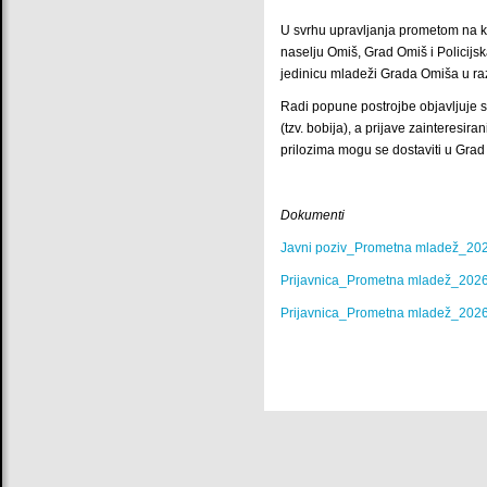
U svrhu upravljanja prometom na k
naselju Omiš, Grad Omiš i Policijs
jedinicu mladeži Grada Omiša u raz
Radi popune postrojbe objavljuje 
(tzv. bobija), a prijave zainteresi
prilozima mogu se dostaviti u Grad
Dokumenti
Javni poziv_Prometna mladež_2026
Prijavnica_Prometna mladež_2026 
Prijavnica_Prometna mladež_2026